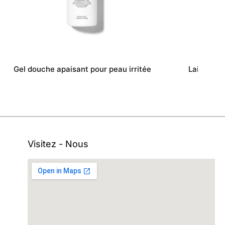
Gel douche apaisant pour peau irritée
Lait corpo
Visitez - Nous