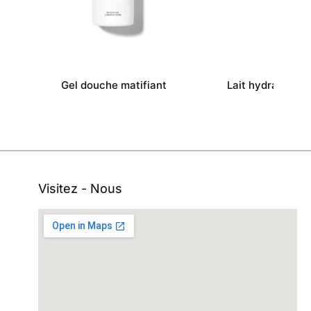
Gel douche matifiant
Lait hydratant 
Visitez - Nous