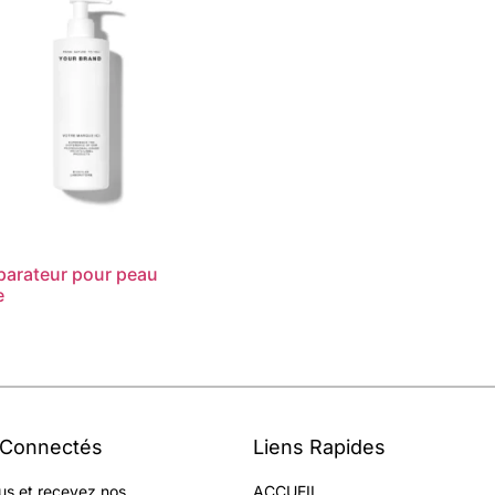
éparateur pour peau
e
 Connectés
Liens Rapides
us et recevez nos
ACCUEIL