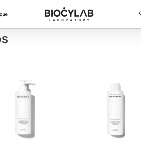
rque
ps