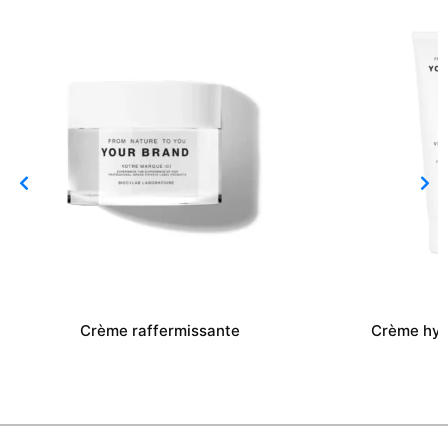
Crème raffermissante
Crème hyp