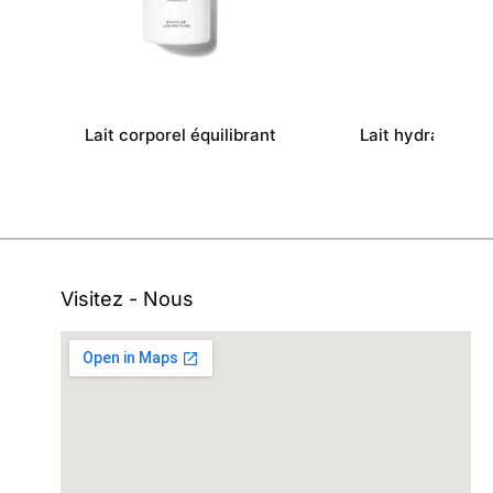
Lait corporel équilibrant
Lait hydratant 
Visitez - Nous