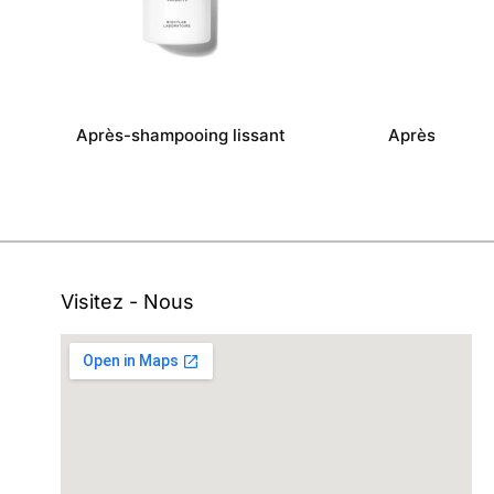
Après-shampooing lissant
Après-shampo
Visitez - Nous