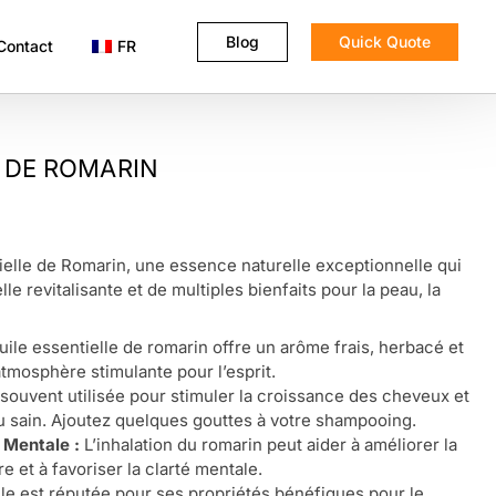
Blog
Quick Quote
Contact
FR
E DE ROMARIN
elle de Romarin, une essence naturelle exceptionnelle qui
e revitalisante et de multiples bienfaits pour la peau, la
uile essentielle de romarin offre un arôme frais, herbacé et
atmosphère stimulante pour l’esprit.
 souvent utilisée pour stimuler la croissance des cheveux et
u sain. Ajoutez quelques gouttes à votre shampooing.
 Mentale :
L’inhalation du romarin peut aider à améliorer la
e et à favoriser la clarté mentale.
le est réputée pour ses propriétés bénéfiques pour le